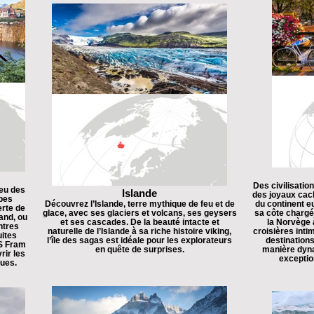
Des civilisatio
eu des
Islande
des joyaux cach
bes
Découvrez l’Islande, terre mythique de feu et de
du continent e
erte de
glace, avec ses glaciers et volcans, ses geysers
sa côte chargée
and, ou
et ses cascades. De la beauté intacte et
la Norvège à
ntres
naturelle de l’Islande à sa riche histoire viking,
croisières int
ites
l’île des sagas est idéale pour les explorateurs
destination
MS Fram
en quête de surprises.
manière dyna
rir les
exception
ues.