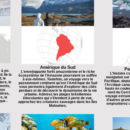
Amérique du Sud
Pa
 à mi-
L'enveloppante forêt amazonienne et le riche
L'histoire 
. Île la
écosystème de l'Amazone pourraient se suffire
navigation sur 
, le
à eux-mêmes. Toutefois, un voyage vers le
Pacifique, depu
lace, le
passionnant continent qu'est l'Amérique du Sud
l'Arctique cana
ments,
vous permettra également d'explorer des cités
hauts en coule
mes
perdues et de découvrir le dynamisme de la vie
nord du Cercl
ières,
urbaine. Admirez les plages brésiliennes
voyage extraor
s, la
étincelantes qui s'étendent à perte de vue,
d'autres gran
que -
approchez les créatures sauvages dans les îles
emprunterez u
Malouines.