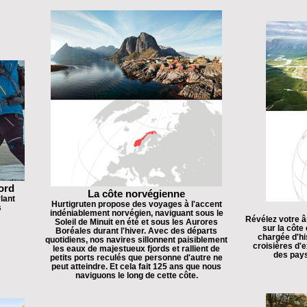
ord
La côte norvégienne
lant
Hurtigruten propose des voyages à l'accent
s
indéniablement norvégien, naviguant sous le
Révélez votre â
Soleil de Minuit en été et sous les Aurores
sur la côte
Boréales durant l'hiver. Avec des départs
chargée d'hi
quotidiens, nos navires sillonnent paisiblement
croisières d'
les eaux de majestueux fjords et rallient de
des pays
petits ports reculés que personne d'autre ne
peut atteindre. Et cela fait 125 ans que nous
naviguons le long de cette côte.