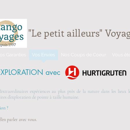
"Le petit ailleurs" Voy
os Garanties
Vos Envies
Nos Coups de Coeur
Vous êt
EXPLORATION avec
extraordinaires expériences au plus près de la nature dans les lieux le
ires d’exploration de pointe à taille humaine.
ion ?
’en parler avec vous.