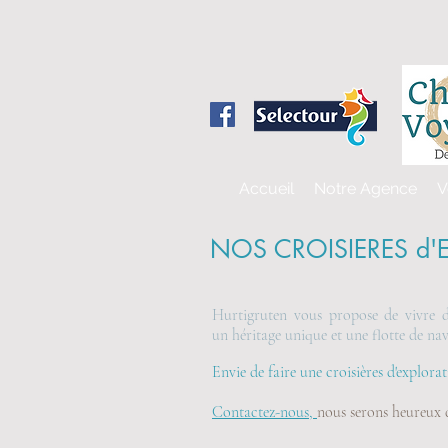
Accueil
Notre Agence
V
NOS CROISIERES d'
Hurtigruten vous propose de vivre d'
un héritage unique et une flotte de nav
Envie de faire une croisières d'explorat
Contactez-nous
,
nous serons heureux d