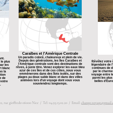
Caraïbes et l'Amérique Centrale
Un paradis coloré, chaleureux et plein de vie.
ant.
Depuis des générations, les îles Caraïbes et
Révélez votre 
le plus
l'Amérique centrale sont des destinations de
légendaire de l
par les
rêves, à juste titre. Venez explorer les eaux bleu
continues de d
t blanc
azur de ces îles et de ces côtes, nous vous
par le charme
as la
emmènerons dans des îlots isolés, sur des
voyage entre le
tion
plages au doux sable blanc et dans des villes
parmi les plus
e de
animées lors d'un voyage dont vous vous
belles d'Eur
 votre
souviendrez longtemps.
.
12, rue gioffredo 06000 Nice / Tel: 04.93.13.02.20 / Email:
chango.voyage@gmail