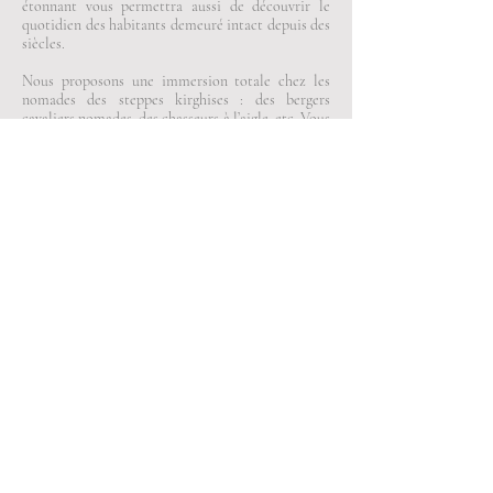
étonnant vous permettra aussi de découvrir le
quotidien des habitants demeuré intact depuis des
siècles.
Nous proposons une immersion totale chez les
nomades des steppes kirghises : des bergers
cavaliers nomades, des chasseurs à l’aigle, etc. Vous
partagerez le quotidien des habitants de la steppe
et ferez des rencontres authentiques qui n’ont rien
de folklorique !
LES ETAPES DU VOYAGE
13 jours/11 nuits
BISHKEK – VALLEE DE CHONG KEMIN
– CHOLPON ATA (LAC ISSYK-KOUL) –
JETY-OGHUZ– KOTCHKOR – LAC
SONG-KOUL – VALLEE DE TASH-
RABAT – KOTCHKOR – BISHKEK
Prix du voyage par personne : à partir de 1650
euros
Contactez-nous
si ce voyage vous intéresse, nous
serons heureux d’en parler avec vous.