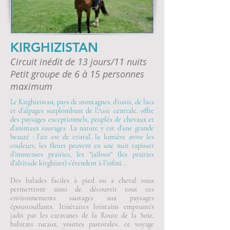
KIRGHIZISTAN
Circuit inédit de 13 jours/11 nuits
Petit groupe de 6 à 15 personnes
maximum
Le Kirghizistan, pays de montagnes, d’oasis, de lacs
et d’alpages surplombant de l’Asie centrale, offre
des paysages exceptionnels, peuplés de chevaux et
d’animaux sauvages. La nature y est d’une grande
beauté : l’air est de cristal, la lumière avive les
couleurs, les fleurs peuvent en une nuit tapisser
d’immenses prairies, les "jaïloos" (les prairies
d’altitude kirghizes) s’étendent à l’infini...
Des balades faciles à pied ou a cheval vous
permettront ainsi de découvrir tous ces
environnements sauvages aux paysages
époustouflants. Itinéraires lointains empruntés
jadis par les caravanes de la Route de la Soie,
habitats ruraux, yourtes pastorales, ce voyage