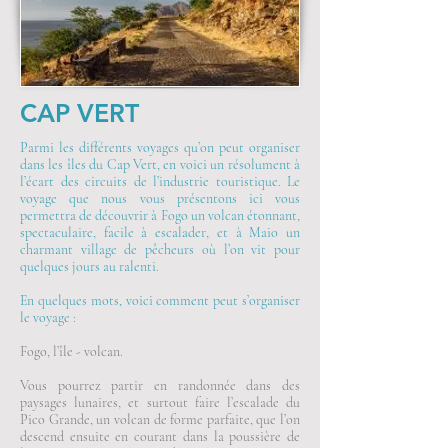
CAP VERT
Parmi les différents voyages qu’on peut organiser
dans les îles du Cap Vert, en voici un résolument à
l’écart des circuits de l’industrie touristique. Le
voyage que nous vous présentons ici vous
permettra de découvrir à Fogo un volcan étonnant,
spectaculaire, facile à escalader, et à Maio un
charmant village de pêcheurs où l’on vit pour
quelques jours au ralenti.
En quelques mots, voici comment peut s’organiser
le voyage :
Fogo, l’île - volcan.
Vous pourrez partir en randonnée dans des
paysages lunaires, et surtout faire l’escalade du
Pico Grande, un volcan de forme parfaite, que l’on
descend ensuite en courant dans la poussière de