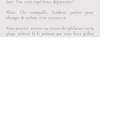
lave. Une vraie expérience dépaysante !
Maio, l’île tranquille, l’endroit parfait pour
changer de rythme et se ressourcer.
Vous pourrez assister au retour des pêcheurs sur la
plage, acheter là le poisson que vous ferez griller
pour le déjeuner, et puis aller sur la plage pour
apprécier un « sundowner » après une baignade
dans les vagues.
Pour 100 touristes qui visitent l’île de Sal, il en
vient un seul à Maio, et c’est pour ça qu’on aime
cette petite île !
A noter que les liaisons aériennes entre les îles
sont parfois incertaines.
C’est pourquoi il est recommandé de passer une
nuit sur l’île de Santiago à chaque fois qu’on
change d’île : une contrainte qui est aussi un plaisir
puisqu’on peut ainsi découvrir la grande île côté
montagne et le fameux refuge des musiciens cap-
verdiens, le « Quintal da Musica ».
Prix du voyage : à partir de 1600 euros par
personne.